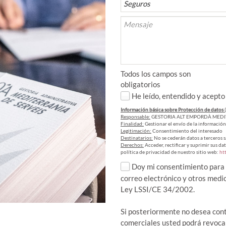
Todos los campos son
obligatorios
He leído, entendido y acepto
Información básica sobre Protección de datos
Responsable:
GESTORIA ALT EMPORDÀ MEDITE
Finalidad:
Gestionar el envío de la información
Legitimación:
Consentimiento del interesado
Destinatarios:
No se cederán datos a terceros s
Derechos:
Acceder, rectificar y suprimir sus da
política de privacidad de nuestro sitio web:
ht
Doy mi consentimiento para 
correo electrónico y otros medi
Ley LSSI/CE 34/2002.
Si posteriormente no desea con
comerciales usted podrá revocar