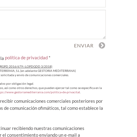
política de privacidad
*
 la
(RGPD 2016/679 i LOPDGDD 3/2018)
RRÀNIA, S.L (en adelante GESTORIA MEDITERRANA)
 solicitada y envío de comunicaciones comerciales.
alvo por obligación legal.
tos, así como otros derechos, que pueden ejercer tal como se especifica en la
tps://www.gestoriamediterrania.com/politica-de-privacitat
.
recibir comunicaciones comerciales posteriores por
os de comunicación ofimáticos, tal como establece la
tinuar recibiendo nuestras comunicaciones
 el consentimiento enviando un e-mail a