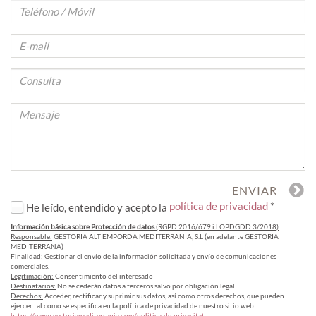
política de privacidad
*
He leído, entendido y acepto la
Información básica sobre Protección de datos
(RGPD 2016/679 i LOPDGDD 3/2018)
Responsable:
GESTORIA ALT EMPORDÀ MEDITERRÀNIA, S.L (en adelante GESTORIA
MEDITERRANA)
Finalidad:
Gestionar el envío de la información solicitada y envío de comunicaciones
comerciales.
Legitimación:
Consentimiento del interesado
Destinatarios:
No se cederán datos a terceros salvo por obligación legal.
Derechos:
Acceder, rectificar y suprimir sus datos, así como otros derechos, que pueden
ejercer tal como se especifica en la política de privacidad de nuestro sitio web:
https://www.gestoriamediterrania.com/politica-de-privacitat
.