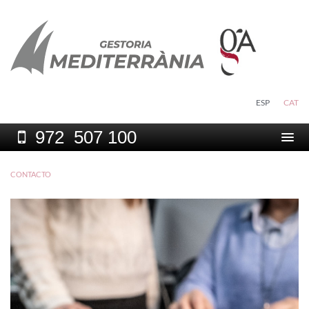
ESP
CAT
972
507 100
Togg
navi
CONTACTO