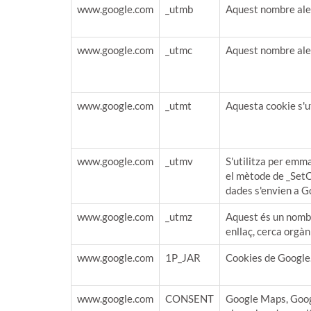
www.google.com
_utmb
Aquest nombre alea
www.google.com
_utmc
Aquest nombre alea
www.google.com
_utmt
Aquesta cookie s'ut
www.google.com
_utmv
S'utilitza per emm
el mètode de _SetC
dades s'envien a G
www.google.com
_utmz
Aquest és un nombr
enllaç, cerca orgà
www.google.com
1P_JAR
Cookies de Google.
www.google.com
CONSENT
Google Maps, Goog