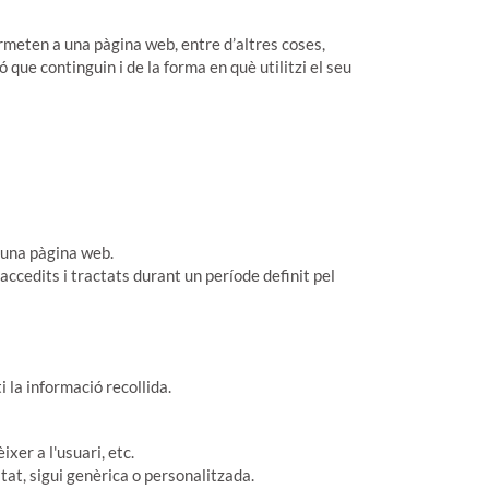
rmeten a una pàgina web, entre d’altres coses,
que continguin i de la forma en què utilitzi el seu
 una pàgina web.
cedits i tractats durant un període definit pel
 la informació recollida.
xer a l'usuari, etc.
itat, sigui genèrica o personalitzada.