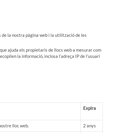
e la nostra pàgina web i la utilització de les
ue ajuda els propietaris de llocs web a mesurar com
copilen la informació, inclosa l’adreça IP de l’usuari
Expira
ostre lloc web.
2 anys