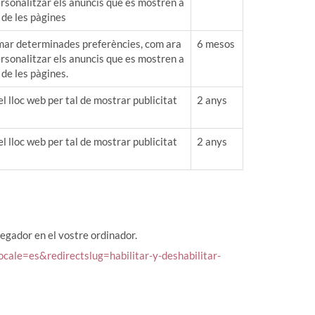
personalitzar els anuncis que es mostren a
 de les pàgines
mar determinades preferències, com ara
6 mesos
personalitzar els anuncis que es mostren a
 de les pàgines.
el lloc web per tal de mostrar publicitat
2 anys
el lloc web per tal de mostrar publicitat
2 anys
vegador en el vostre ordinador.
locale=es&redirectslug=habilitar-y-deshabilitar-