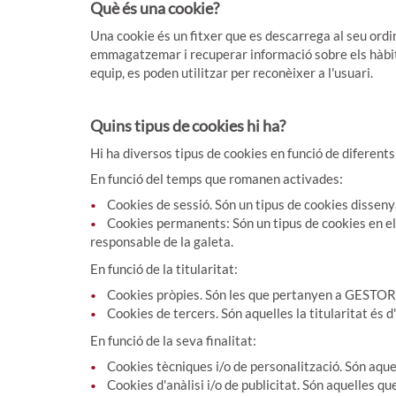
Què és una cookie?
Una cookie és un fitxer que es descarrega al seu ord
emmagatzemar i recuperar informació sobre els hàbits 
equip, es poden utilitzar per reconèixer a l'usuari.
Quins tipus de cookies hi ha?
Hi ha diversos tipus de cookies en funció de diferents 
En funció del temps que romanen activades:
Cookies de sessió. Són un tipus de cookies disse
Cookies permanents: Són un tipus de cookies en el
responsable de la galeta.
En funció de la titularitat:
Cookies pròpies. Són les que pertanyen a GES
Cookies de tercers. Són aquelles la titularitat és
En funció de la seva finalitat:
Cookies tècniques i/o de personalització. Són aquell
Cookies d'anàlisi i/o de publicitat. Són aquelles qu