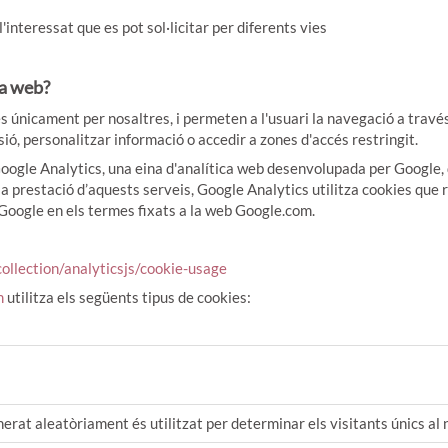
'interessat que es pot sol·licitar per diferents vies
na web?
únicament per nosaltres, i permeten a l'usuari la navegació a través d
sió, personalitzar informació o accedir a zones d'accés restringit.
le Analytics, una eina d'analítica web desenvolupada per Google, q
la prestació d’aquests serveis, Google Analytics utilitza cookies que re
oogle en els termes fixats a la web Google.com.
ollection/analyticsjs/cookie-usage
m
utilitza els següents tipus de cookies:
rat aleatòriament és utilitzat per determinar els visitants únics al n