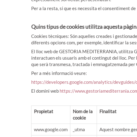
Per a la resta, sí que es necessita el consentiment de l
Quins tipus de cookies utilitza aquesta pàgi
Cookies tècniques: Són aquelles creades i gestionades 
diferents opcions com, per exemple, identificar la ses
El lloc web de GESTORIA MEDITERRANIA, utilitza Goog
interactuen els usuaris amb el contingut del lloc. Per 
que serà transmesa, tractada i emmagatzemada per G
Per a més informació veure:
https://developers.google.com/analytics/devguides/c
El domini web
https://www.gestoriamediterrania.co
Propietat
Nom de la
Finalitat
cookie
www.google.com
_utma
Aquest nombre gene