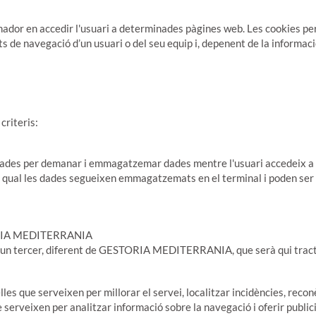
inador en accedir l'usuari a determinades pàgines web. Les cookies pe
de navegació d’un usuari o del seu equip i, depenent de la informació 
criteris:
nyades per demanar i emmagatzemar dades mentre l'usuari accedeix a
 qual les dades segueixen emmagatzemats en el terminal i poden ser ac
TORIA MEDITERRANIA
 d'un tercer, diferent de GESTORIA MEDITERRANIA, que serà qui tracti
es que serveixen per millorar el servei, localitzar incidències, reconèi
e serveixen per analitzar informació sobre la navegació i oferir public