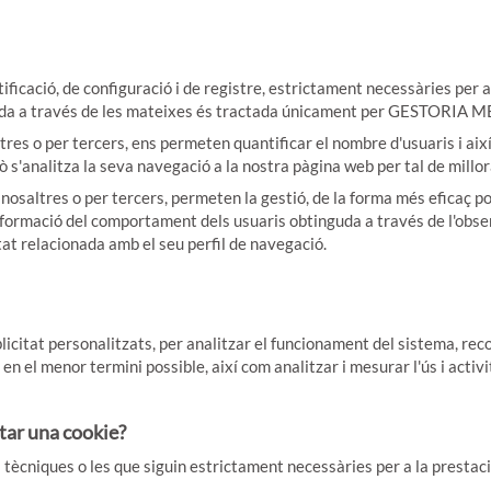
ació, de configuració i de registre, estrictament necessàries per a la 
btinguda a través de les mateixes és tractada únicament per GESTORI
es o per tercers, ens permeten quantificar el nombre d'usuaris i així 
ixò s'analitza la seva navegació a la nostra pàgina web per tal de millor
saltres o per tercers, permeten la gestió, de la forma més eficaç pos
formació del comportament dels usuaris obtinguda a través de l'obse
itat relacionada amb el seu perfil de navegació.
ublicitat personalitzats, per analitzar el funcionament del sistema, re
en el menor termini possible, així com analitzar i mesurar l'ús i activ
tar una cookie?
s tècniques o les que siguin estrictament necessàries per a la prestaci