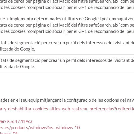
ats de cerca per pàgina o l'activació del filtre safeSearch, així com 
 o les cookies "compartició social" per el G+1 de recomanació del peu
le + Implementa determinades utilitats de Google i pot emmagatze
ats de cerca per pàgina o l'activació del filtre safeSearch, així com 
 o les cookies "compartició social" per el G+1 de recomanació del peu
litats de segmentació per crear un perfil dels interessos del visitant d
alitzada de Google.
litats de segmentació per crear un perfil dels interessos del visitant d
alitzada de Google.
lades en el seu equip mitjançant la configuració de les opcions del na
tar-y-deshabilitar-cookies-sitios-web-rastrear-preferencias?redirect
swer/95647?hl=ca
m/es-es/products/windows?os=windows-10
ale=es_ES