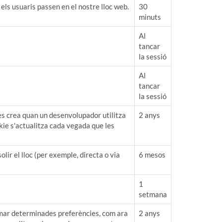
ls usuaris passen en el nostre lloc web.
30
minuts
Al
tancar
la sessió
Al
tancar
la sessió
es crea quan un desenvolupador utilitza
2 anys
kie s'actualitza cada vegada que les
ir el lloc (per exemple, directa o via
6 mesos
1
setmana
mar determinades preferències, com ara
2 anys