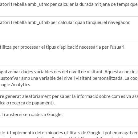
tori treballa amb _utmc per calcular la durada mitjana de temps que e
tori treballa amb _utmb per calcular quan tanqueu el navegador.
ilitza per processar el tipus d'aplicació necessària per l'usuari.
agatzemar dades variables des del nivell de visitant. Aquesta cookie 
ustomVar amb una variable del nivell visitant personalitzada. La coo
oogle Analytics.
e generat aleatòriament per saber la informació sobre com es va assol
nica o recerca de pagament).
 Transfereixen dades a Google.
le + Implementa determinades utilitats de Google i pot emmagatze