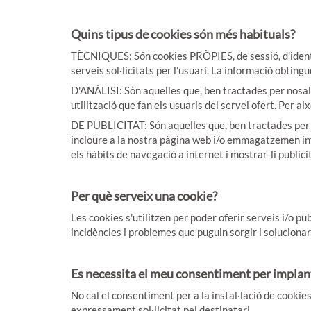
Quins tipus de cookies són més habituals?
TÈCNIQUES: Són cookies PRÒPIES, de sessió, d'identific
serveis sol·licitats per l'usuari. La informació o
D'ANÀLISI: Són aquelles que, ben tractades per nosaltr
utilització que fan els usuaris del servei ofert. Per a
DE PUBLICITAT: Són aquelles que, ben tractades per no
incloure a la nostra pàgina web i/o emmagatzemen in
els hàbits de navegació a internet i mostrar-li public
Per què serveix una cookie?
Les cookies s'utilitzen per poder oferir serveis i/o p
incidències i problemes que puguin sorgir i solucionar 
Es necessita el meu consentiment per implan
No cal el consentiment per a la instal·lació de cookie
expressament sol·licitat pel destinatari.