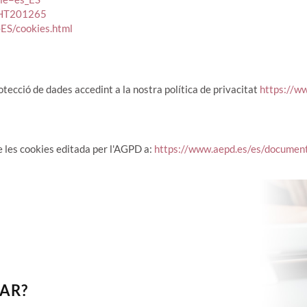
s/HT201265
ES/cookies.html
otecció de dades accedint a la nostra política de privacitat
https://ww
e les cookies editada per l'AGPD a:
https://www.aepd.es/es/document
AR?