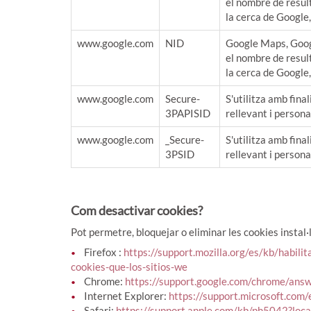
el nombre de result
la cerca de Google,
www.google.com
NID
Google Maps, Goog
el nombre de result
la cerca de Google,
www.google.com
Secure-
S'utilitza amb fina
3PAPISID
rellevant i person
www.google.com
_Secure-
S'utilitza amb fina
3PSID
rellevant i person
Com desactivar cookies?
Pot permetre, bloquejar o eliminar les cookies instal·
Firefox :
https://support.mozilla.org/es/kb/habili
cookies-que-los-sitios-we
Chrome:
https://support.google.com/chrome/an
Internet Explorer:
https://support.microsoft.co
Safari:
https://support.apple.com/kb/ph5042?loc