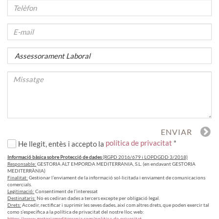
política de privacitat
*
He llegit, entès i accepto la
Informació bàsica sobre Protecció de dades
(RGPD 2016/679 i LOPDGDD 3/2018)
Responsable:
GESTORIA ALT EMPORDA MEDITERRANIA, S.L. (en endavant GESTORIA
MEDITERRÀNIA)
Finalitat:
Gestionar l’enviament de la informació sol·licitada i enviament de comunicacions
comercials.
Legitimació:
Consentiment de l’interessat
Destinataris:
No es cediran dades a tercers excepte per obligació legal.
Drets:
Accedir, rectificar i suprimir les seves dades, així com altres drets, que poden exercir tal
como s’especifica a la política de privacitat del nostre lloc web:
https://www.gestoriamediterrania.com/politica-de-privacitat
.