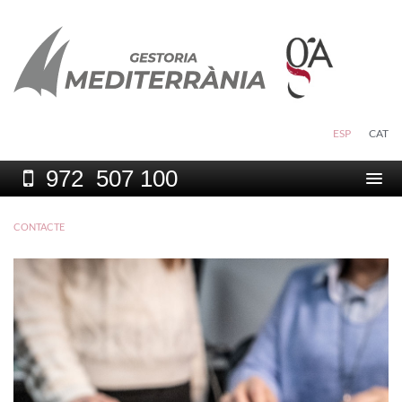
ESP
CAT
972
507 100
Togg
navi
CONTACTE